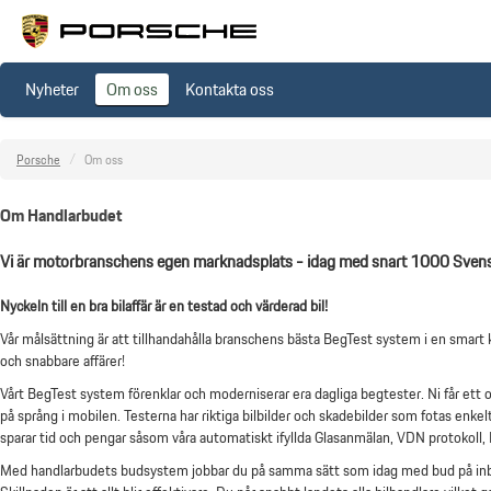
Nyheter
Om oss
Kontakta oss
/
Porsche
Om oss
Om Handlarbudet
Vi är motorbranschens egen marknadsplats - idag med snart 1000 Svens
Nyckeln till en bra bilaffär är en testad och värderad bil!
Vår målsättning är att tillhandahålla branschens bästa BegTest system i en smart
och snabbare affärer!
Vårt BegTest system förenklar och moderniserar era dagliga begtester. Ni får ett onli
på språng i mobilen. Testerna har riktiga bilbilder och skadebilder som fotas enkel
sparar tid och pengar såsom våra automatiskt ifyllda Glasanmälan, VDN protokoll, 
Med handlarbudets budsystem jobbar du på samma sätt som idag med bud på inbytesb