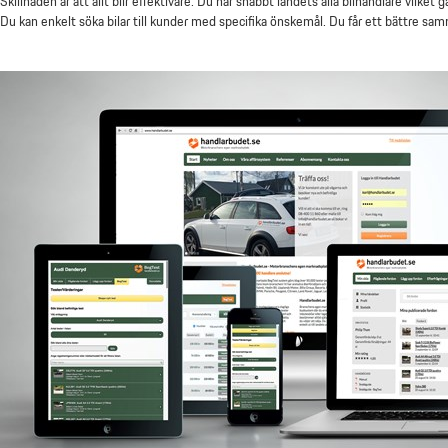
Skillnaden är att allt blir effektivare. Du når snabbt landets alla bilhandlare vilket 
Du kan enkelt söka bilar till kunder med specifika önskemål. Du får ett bättre s